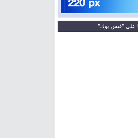
نا على "فيس بوك"