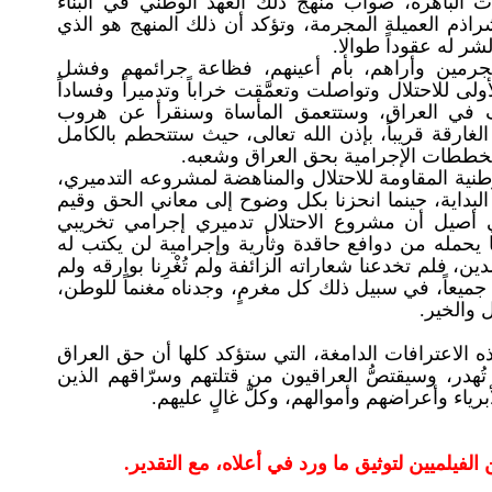
ات الباهرة، صواب منهج ذلك العهد الوطني في البناء
ذم العميلة المجرمة، وتؤكد أن ذلك المنهج هو الذي
ر له عقوداً طوالا.
لمجرمين وأراهم، بأم أعينهم، فظاعة جرائمهم وفشل
لى للاحتلال وتواصلت وتعمَّقت خراباً وتدميراً وفساداً
ف في العراق، وستتعمق المأساة وسنقرأ عن هروب
لغارقة قريباً، بإذن الله تعالى، حيث ستتحطم بالكامل
لمخططات الإجرامية بحق العراق وشعبه.
طنية المقاومة للاحتلال والمناهضة لمشروعه التدميري،
لبداية، حينما انحزنا بكل وضوح إلى معاني الحق وقيم
ي أصيل أن مشروع الاحتلال تدميري إجرامي تخريبي
 يحمله من دوافع حاقدة وثأرية وإجرامية لن يكتب له
ين، فلم تخدعنا شعاراته الزائفة ولم تُغْرِنا بوارقه ولم
 جميعاً، في سبيل ذلك كل مغرمٍ، وجدناه مغنماً للوطن،
 والخير.
ه الاعترافات الدامغة، التي ستؤكد كلها أن حق العراق
 تُهدر، وسيقتصُّ العراقيون من قتلتهم وسرّاقهم الذين
برياء وأعراضهم وأموالهم، وكلَّ غالٍ عليهم.
فيلميين لتوثيق ما ورد في أعلاه، مع التقدير.