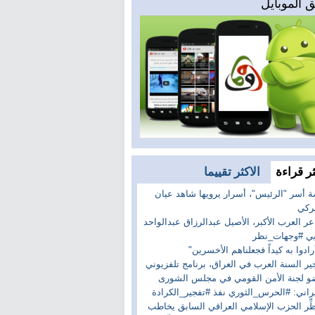
 الموبايل
ثر قراءة
الاكثر تقييما
 أسر "الرئيس"، أسرار يرويها شاهد عيان
ركي
ر العرب الأكبر، الأصيل عبدالرزاق عبدالواحد
ي #وجهات_نظر
رادوا به كيداً فجعلناهم الأخسرين"
ير السنة العرب في العراق، برنامج تلفزيوني
 لجنة الأمن القومي في مجلس الشورى
يراني: #الحرس_الثوري نفذ #تفجير_الكرادة
ِّر الحزب الإسلامي العراقي السابق يخاطب