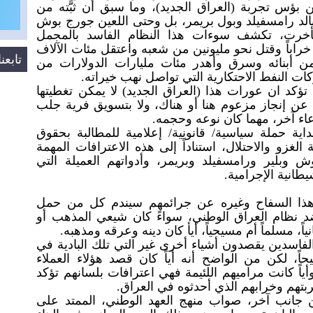
ؤس تجربة (العراق الجديد)، وما سبق أن ثبَّته من
الد رامسفيلد وبول بريمر، بل وحتى اللعين جورج بوش
تأخرت، تكشف سوءات هذا النظام الفاسد بالمجمل
 خراباً وقتل نحو مليونين من شعبه واعتقل مئات الآلاف
تابع
ن أبنائه وسرق وأهدر مئات مليارات الدولارات من
ات النفط الاحتكارية التي تواصل نهب خيراته.
تؤكد ان عورات هذا (العراق الجديد) لا يمكن تغطيتها
عن إنجاز مزعوم هنا أو هناك، ولا بتسويق فرية جلب
ادعاء آخر، مهما كان نوعه وحجمه.
ية حملة سياسية/ قانونية/ إعلامية للمطالبة بحقوق
لغزو والاحتلال، استناداً إلى هذه الاعترافات المهمة
وش وبلير ورامسفيلد وبريمر، وأدواتهم العميلة التي
طانية الإجرامية.
وهذا السفاح وغيره عن جرائمهم سيندم كل من حمل
 ضد نظام العراق الوطني، سواءً كان شيعي المذهب أو
نياً، مسلماً أم مسيحياً، أيأ كان دينه وعرقه ومذهبه.
الفاسدين يقصدون أشياء أخرى غير التي تلك البادية في
ً، لكن من الواضح أنه أياً كان قصد هؤلاء العملاء
أياً كانت مراميهم اللئيمة فهي اعترافات بلسانهم تؤكد
هم وخرابهم الذي أحدثوه في العراق.
 جانب آخر، صواب منهج العهد الوطني، الممتد على