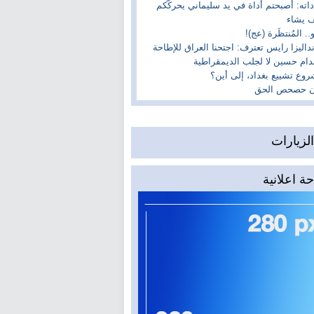
داته: أصبحتم أداة في يد سليماني يحركّكم
 يشاء
و.. المُنتظَرة (عج)!
داليزا رايس تعترف: اجتحنا العراق للإطاحة
ام حسين لا لجلب الديمقراطية
وع تشييع بغداد، إلى أين؟
آن حصحص الحق
لزيارات
ة اعلانية