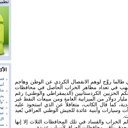
تطبيق
الأك
قصة
 طالما روَّج لوهم الانفصال الكردي عن الوطن وهاجم
أمي
أسهب في تعداد مظاهر الخراب الحاصل في محافظات
شاع
كم الحزبين الكردستانيين (الديمقراطي والوطني) رغم
يحي
ستيلاء هذين الحزبين على نحو 120 مليار دولار من الميزانية العامة ومن مبيعات النفط غير
"وأ
ودية، كما قال الكاتب، متغافلاً عن الذي استحوذ عليه
تهج
 وسيارات وأبنية عائدة للجيش الوطني العراقي بُعيد
عضو
ت.
الإ
 الخراب والفساد في تلك المحافظات الثلاث إلا إنها
منظ
محدق بباقي محافظات العراق لأسباب عديدة.