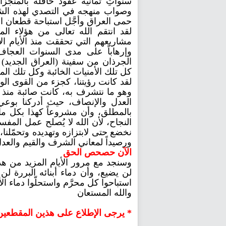
سنواتِ ثمانية عقود حافلة بالمنجز
وصواب منهجه في التصدي لهذه الشرا
حمى العراق وأجَّل استباحة قطعان الش
لقد انتقم الله تعالى من هؤلاء ا
مشاريعهم التي تحققت منذ الأيام الأو
وإرهاباً على مدى السنوات العجا
الجرذان من سفينة (العراق الجديد) ا
كل تلك الأمنيات الخائبة وكل تلك ا
لقد كانت رؤيتنا، كجزء من القوى الو
وهو ما نتشرف به، كانت صائبة منذ ا
العدل والإنصاف، حيث أدركنا بوع
بالمطلق، وأن مشروعاً كهذا بكل ما
النجاح، لأن الله لا يُصلح عمل المفسد
نخضع حتى لابتزازه وتهديده وتحمّلنا،
ورصيداً لمعاني الشرف والقيم والعدل
الآن حصحص الحق
وسنجد مع مرور الأيام المزيد من هذ
لن يضيع، وأن دماء أبنائه البررة لن
استباحوا كل محرَّم واستحلّوا دماء الأ
والله المستعان
* يرجى الإطلاع على هذين المقطعين ال