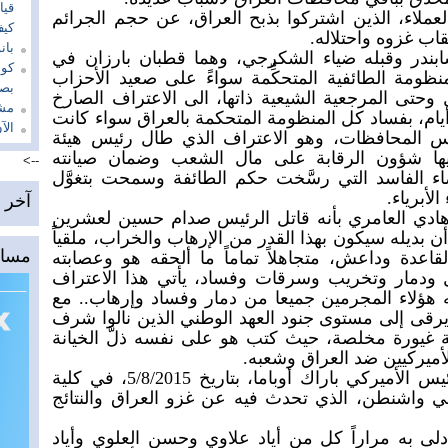
قيا
عملاء، الذين اشتركوا بذبح العراق، عن حجم الجرائم
كيف
اب غزوه واحتلاله.
بان
ابندر وقبله ضياء الشكرجي، وهما قطبان بارزان في
كون
ظومة الطائفية المتحكِّمة سواءً على صعيد الأحزاب
بصد
ل وحتى المرجعية الشيعية ذاتها، الى الاعتراف الصارخ
مشر
يام، بفساد كل المنظومة المتحكمة بالعراق سواء كانت
ال
 المحافظات، وهو الاعتراف الذي طال رئيس هيئة
توليها شؤون الرقابة على مال الشعب وضمان صيانته
-->
 الفاسد التي رسَّخت حكم الطائفة وسمحت بتغوَّل
لأبرياء.
آخر ا
 هادي العامري بأنه قاتل الرئيس صدام حسين لعشرين
 بديله سيكون بهذا القدر من الإرهاب والخراب، ملقياً
مساح
عدة وداعش، متجاهلاً تماماً ما ألحقه هو وعصابته
ودمار وتخريب وسرقات وفساد، يأتي هذا الاعتراف
هؤلاء المجرمين جميعا من دمار وفساد وإرهاب.. مع
ا يرقى إلى مستوى جنود العهد الوطني الذين نالوا شرف
ة غيورة مخلصة، حيث كتب هو على نفسه ذلَّ الخيانة
أميركيين ضد العراق وشعبه.
وهذا ما نجده كذلك في خطاب الرئيس الأميركي باراك أوباما، بتاريخ 5/8/2015، في كلية
 في واشنطن، الذي تحدث فيه عن غزو العراق والنتائج
دلى به مراراً كل من أياد علاوي وحسن العلوي وأياد