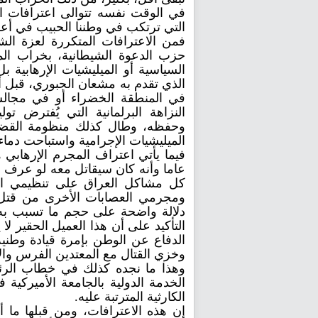
في الوقت نفسه تتوالى اعترافات ال
التي ترتكب في وطننا الحبيب في أعق
فمن الاعترافات المتكررة لعزة الش
حزب الدعوة الشيطانية، بخراب المن
السياسية أو الميليشيات الإرهابية ب
الذي تقدم به مشعان الجبوري، قبل أ
في المنطقة الخضراء أو في مجالس
النزاهة البرلمانية التي يُفترض 
وحفظه، وطال كذلك منظومة القضاء
الميليشيات الإجرامية واستباحت دماء ا
فيما يأتي اعتراف المجرم الإرهابي
عاما وأنه كان سيقاتل معه لو عرف أن
كل مشاكل العراق على تنظيمي القا
ومجرمي العصابات الأخرى من قتل 
دلالة واضحة على حجم ما تسبب به 
التأكيد على أن هذا العميل الحقير ل
الدفاع عن الوطن بإمرة قيادة وطني
وخزي القتال مع المعتدين الفرس وال
الخدمة الدولية بالجامعة الأميركية
الكارثية المترتبة عليه.
إن هذه الاعترافات، ومن قبلها ما أ