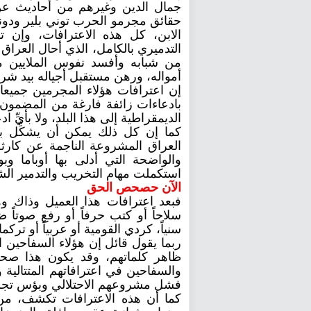
جمال الدين وغيرهم من أحاديث عن ب
حقائق مجرمو الحرب توني بلير ودون
الابن، كل هذه الاعترافات، وإن 
التدميري بالكامل، الذي أحال العراق
من شبابه وأفسد نفوس الملايين م
أمواله، ورهن مستقبل أجياله بيد شرك
إن اعترافات هؤلاء المجرمين جميعا 
بادعاءات زائفة فارغة من المضمون 
الديمقراطية إلى هذا البلد، ولا بأيِّ 
كما إن كل ذلك يمكن أن يشكِّل بدا
العراق المشروعة الناجمة عن كارثة ا
والواضحة التي أدلى بها أوباما وب
استكملت مهام التخريب والتدمير الشي
الآن حصحص الحق
فبعد اعترافات هذا العميل وذاك 
سلاحاً أو كتب حرفاً أو رفع صوتاً
سنياً، كردي القومية أو عربياً أو تركما
‏ربما يقول قائل إن هؤلاء السفاحين 
ظاهر كلماتهم، وقد يكون هذا صحيحا
والسفاحين في اعترافاتهم المتتالية و
فشل مشروعهم الاحتلالي وبؤس تجربت
كما أن هذه الاعترافات تكشف، من