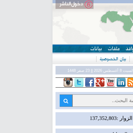
افذ
ملفات
بيانات
بيان الخصوصية
بت 8 أغسطس 2026 || 23 صفر 1448
ر :137,352,803