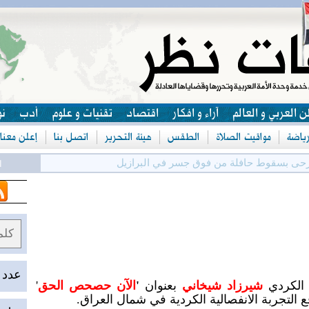
ن العربي و العالم
آراء و افكار
اقتصاد
تقنيات و علوم
أدب
نو
رياضة
مواقيت الصلاة
الطقس
هيئة التحرير
اتصل بنا
إعلن معنا
حى بسقوط حافلة من فوق جسر في البرازيل
الس
عدد الزوا
ب الكردي
شيرزاد شيخاني
بعنوان
'
الآن حصحص الحق
'
التجربة الانفصالية الكردية في شمال العراق.